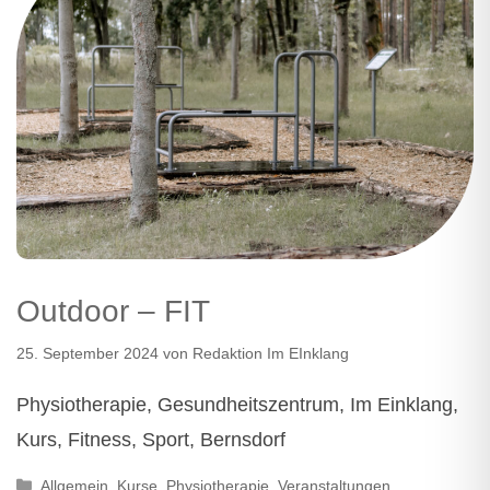
Outdoor – FIT
25. September 2024
von
Redaktion Im EInklang
Physiotherapie, Gesundheitszentrum, Im Einklang,
Kurs, Fitness, Sport, Bernsdorf
Kategorien
Allgemein
,
Kurse
,
Physiotherapie
,
Veranstaltungen