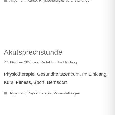
Allgemein
,
Kurse
,
Physiotherapie
,
Veranstaltungen
Akutsprechstunde
27. Oktober 2025
von
Redaktion Im EInklang
Physiotherapie, Gesundheitszentrum, Im Einklang,
Kurs, Fitness, Sport, Bernsdorf
Kategorien
Allgemein
,
Physiotherapie
,
Veranstaltungen